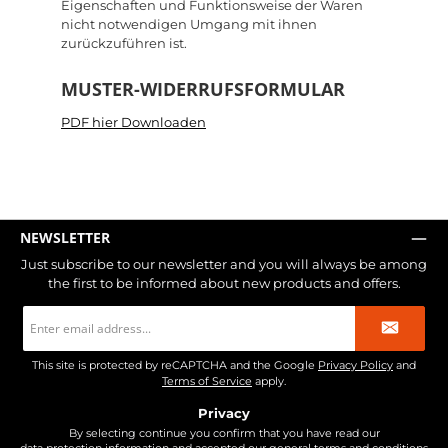
Eigenschaften und Funktionsweise der Waren
nicht notwendigen Umgang mit ihnen
zurückzuführen ist.
MUSTER-WIDERRUFSFORMULAR
PDF hier Downloaden
NEWSLETTER
Just subscribe to our newsletter and you will always be among
the first to be informed about new products and offers.
Email
address
*
This site is protected by reCAPTCHA and the Google
Privacy Policy
and
Terms of Service
apply.
Privacy
By selecting continue you confirm that you have read our
data protection information
and accepted our
general terms and conditions