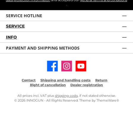
.
SERVICE HOTLINE
SERVICE
INFO
PAYMENT AND SHIPPING METHODS
Facebook
Instagram
YouTube
Contact
Shipping and handling costs
Return
Right of cancellation
Dealer registration
All prices incl. VAT plus
shipping costs
, if not stated otherwise.
© 2026 INNOGUN - All Rights Reserved. Theme by
ThemeWare®