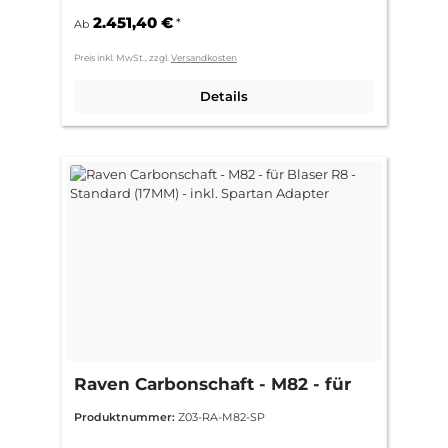
2.451,40 €
*
Ab
Preis inkl. MwSt., zzgl.
Versandkosten
Details
Raven Carbonschaft - M82 - für
Blaser R8 - Standard (17MM) -
Produktnummer:
Z03-RA-M82-SP
inkl. Spartan Adapter