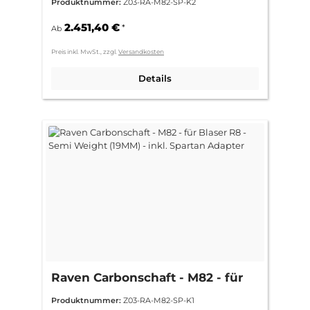
Produktnummer:
Z03-RA-M82-SP-K2
inkl. Spartan Adapter
2.451,40 €
*
Ab
Preis inkl. MwSt., zzgl.
Versandkosten
Details
Raven Carbonschaft - M82 - für
Blaser R8 - Semi Weight (19MM) -
Produktnummer:
Z03-RA-M82-SP-K1
inkl. Spartan Adapter