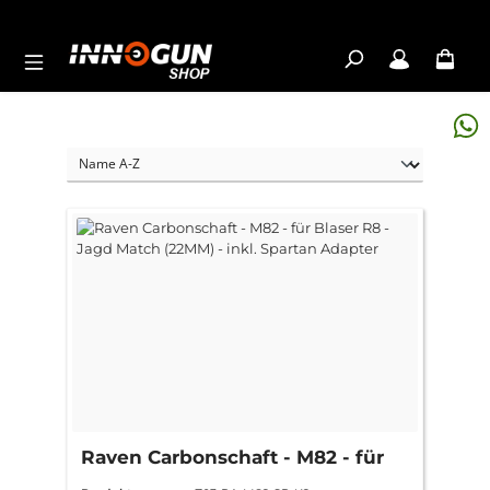
Zum Hauptinhalt springen
Raven Carbonschaft - M82 - für
Blaser R8 - Jagd Match (22MM) -