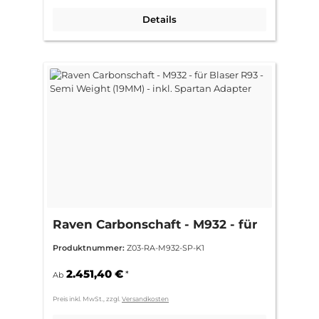
Details
Raven Carbonschaft - M932 - für
Blaser R93 - Semi Weight (19MM)
Produktnummer:
Z03-RA-M932-SP-K1
- inkl. Spartan Adapter
2.451,40 €
*
Ab
Preis inkl. MwSt., zzgl.
Versandkosten