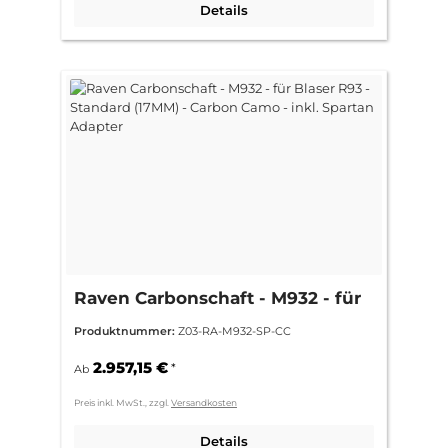
Details
Raven Carbonschaft - M932 - für
Blaser R93 - Standard (17MM) -
Produktnummer:
Z03-RA-M932-SP-CC
Carbon Camo - inkl. Spartan
Adapter
2.957,15 €
*
Ab
Preis inkl. MwSt., zzgl.
Versandkosten
Details