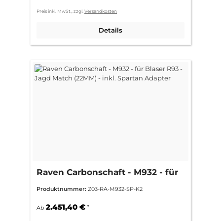
Preis inkl. MwSt., zzgl.
Versandkosten
Details
Raven Carbonschaft - M932 - für
Blaser R93 - Jagd Match (22MM) -
Produktnummer:
Z03-RA-M932-SP-K2
inkl. Spartan Adapter
2.451,40 €
*
Ab