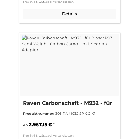
Preis inkl. MwSt., zzgl.
Versandkosten
Details
Raven Carbonschaft - M932 - für
Blaser R93 - Semi Weigh -
Produktnummer:
Z03-RA-M932-SP-CC-K1
Carbon Camo - inkl. Spartan
Adapter
2.957,15 €
*
Ab
Preis inkl. MwSt., zzgl.
Versandkosten