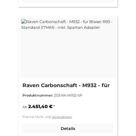
Raven Carbonschaft - M932 - für
Blaser R93 - Standard (17MM) -
Produktnummer:
Z03-RA-M932-SP
inkl. Spartan Adapter
2.451,40 €
*
Ab
Preis inkl. MwSt., zzgl.
Versandkosten
Details