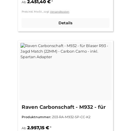
2.451,40 €
*
Ab
Preis inkl. MwSt., zzgl.
Versandkosten
Details
Raven Carbonschaft - M932 - für
Blaser R93 - Jagd Match (22MM) -
Produktnummer:
Z03-RA-M932-SP-CC-K2
Carbon Camo - inkl. Spartan
Adapter
2.957,15 €
*
Ab