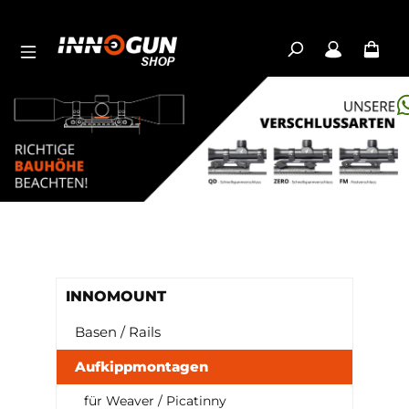
Zum Hauptinhalt springen
INNOMOUNT
Basen / Rails
Aufkippmontagen
für Weaver / Picatinny