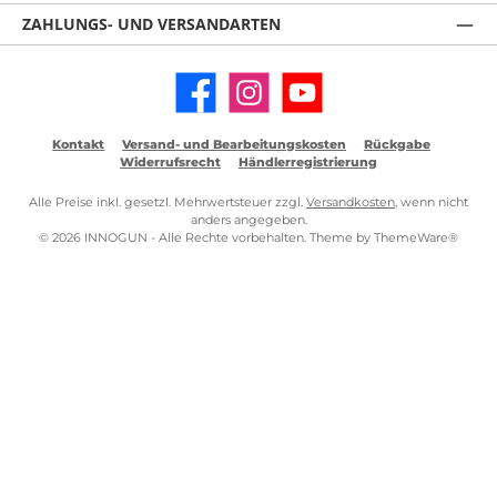
ZAHLUNGS- UND VERSANDARTEN
Facebook
Instagram
YouTube
Kontakt
Versand- und Bearbeitungskosten
Rückgabe
Widerrufsrecht
Händlerregistrierung
Alle Preise inkl. gesetzl. Mehrwertsteuer zzgl.
Versandkosten
, wenn nicht
anders angegeben.
© 2026 INNOGUN - Alle Rechte vorbehalten. Theme by
ThemeWare®