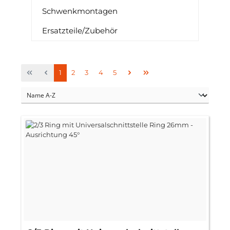
Schwenkmontagen
Ersatzteile/Zubehör
Seite
Seite
Seite
Seite
Seite
1
2
3
4
5