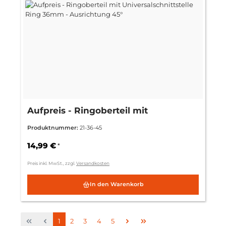
Aufpreis - Ringoberteil mit
Universalschnittstelle Ring 36mm -
Produktnummer:
21-36-45
Ausrichtung 45°
14,99 €
*
Preis inkl. MwSt., zzgl.
Versandkosten
In den Warenkorb
Seite
Seite
Seite
Seite
Seite
1
2
3
4
5