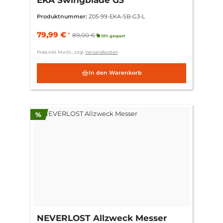
Produktnummer:
Z05-99-EKA-SB-G3-L
79,99 €
*
89,00 €
10% gespart
Preis inkl. MwSt., zzgl.
Versandkosten
In den Warenkorb
Rabatt
%
NEVERLOST Allzweck Messer