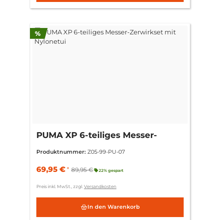
Rabatt
%
PUMA XP 6-teiliges Messer-
Zerwirkset mit Nylonetui
Produktnummer:
Z05-99-PU-07
69,95 €
*
89,95 €
22% gespart
Preis inkl. MwSt., zzgl.
Versandkosten
In den Warenkorb