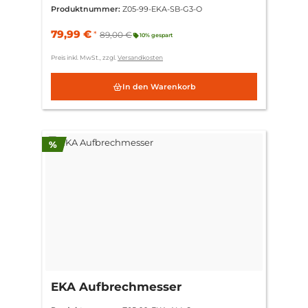
Produktnummer:
Z05-99-EKA-SB-G3-O
79,99 €
*
89,00 €
10% gespart
Preis inkl. MwSt., zzgl.
Versandkosten
In den Warenkorb
Rabatt
%
EKA Aufbrechmesser