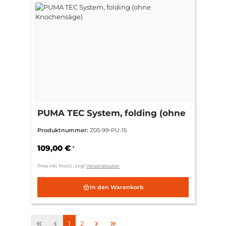
PUMA TEC System, folding (ohne
Knochensäge)
Produktnummer:
Z05-99-PU-15
109,00 €
*
Preis inkl. MwSt., zzgl.
Versandkosten
In den Warenkorb
Seite
Seite
1
2