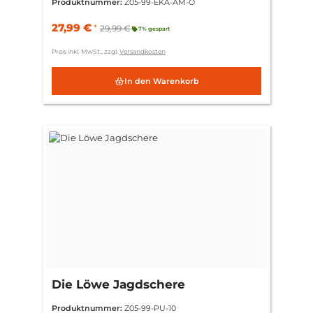
Produktnummer:
Z05-99-EKA-AM-O
27,99 €
*
29,99 €
7% gespart
Preis inkl. MwSt., zzgl.
Versandkosten
In den Warenkorb
Die Löwe Jagdschere
Produktnummer:
Z05-99-PU-10