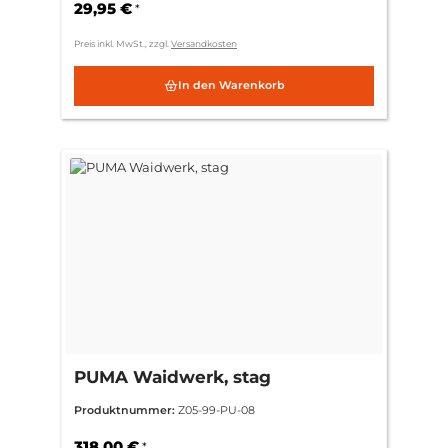
29,95 €
*
Preis inkl. MwSt., zzgl.
Versandkosten
In den Warenkorb
PUMA Waidwerk, stag
Produktnummer:
Z05-99-PU-08
318,00 €
*