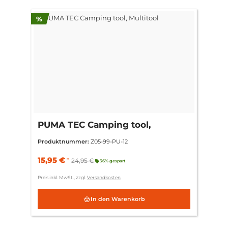
Rabatt
%
PUMA TEC Camping tool,
Multitool
Produktnummer:
Z05-99-PU-12
15,95 €
*
24,95 €
36% gespart
Preis inkl. MwSt., zzgl.
Versandkosten
In den Warenkorb