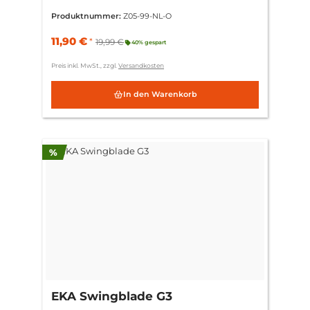
Produktnummer:
Z05-99-NL-O
11,90 €
*
19,99 €
40% gespart
Preis inkl. MwSt., zzgl.
Versandkosten
In den Warenkorb
Rabatt
%
EKA Swingblade G3