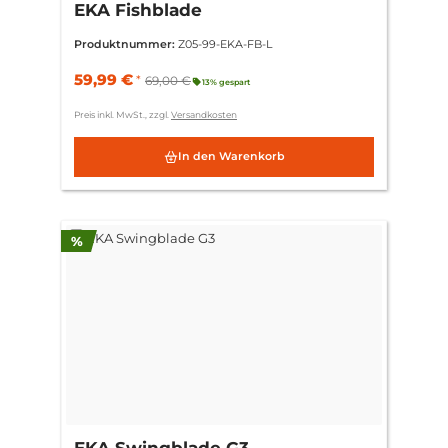
EKA Fishblade
Produktnummer:
Z05-99-EKA-FB-L
59,99 €
*
69,00 €
13% gespart
Preis inkl. MwSt., zzgl.
Versandkosten
In den Warenkorb
Rabatt
%
EKA Swingblade G3