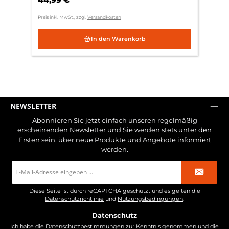
Preis inkl. MwSt., zzgl.
Versandkosten
In den Warenkorb
NEWSLETTER
Abonnieren Sie jetzt einfach unseren regelmäßig
erscheinenden Newsletter und Sie werden stets unter den
Ersten sein, über neue Produkte und Angebote informiert
werden.
E-
Mail-
Adresse
*
Diese Seite ist durch reCAPTCHA geschützt und es gelten die
Datenschutzrichtlinie
und
Nutzungsbedingungen
.
Datenschutz
Ich habe die
Datenschutzbestimmungen
zur Kenntnis genommen und die