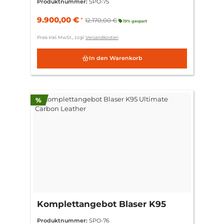
Produktnummer:
SPO-75
9.900,00 €
*
12.170,00 €
19% gespart
Preis inkl. MwSt., zzgl.
Versandkosten
In den Warenkorb
Rabatt
%
Komplettangebot Blaser K95
Ultimate Carbon Leather
Produktnummer:
SPO-76