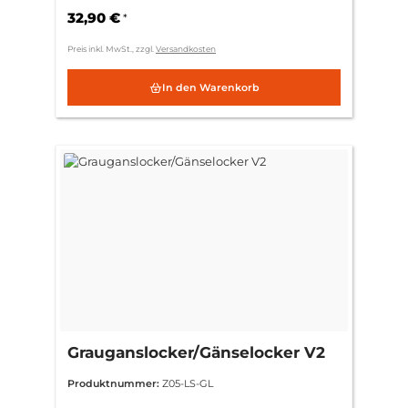
32,90 €
*
Preis inkl. MwSt., zzgl.
Versandkosten
In den Warenkorb
Grauganslocker/Gänselocker V2
Produktnummer:
Z05-LS-GL