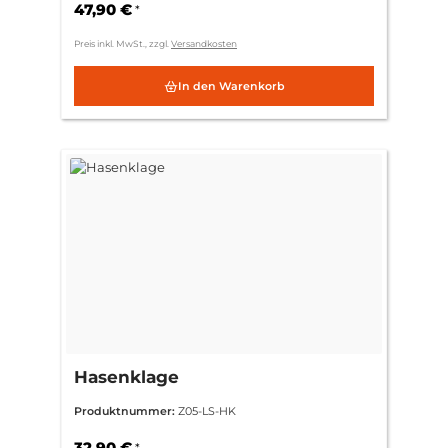
47,90 €
*
Preis inkl. MwSt., zzgl.
Versandkosten
In den Warenkorb
Hasenklage
Produktnummer:
Z05-LS-HK
32,90 €
*