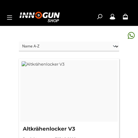
Zum Hauptinhalt springen
Altkrähenlocker V3