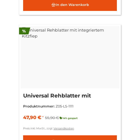
In den Warenkorb
Rabatt
%
Universal Rehblatter mit
integriertem Kitzfiep
Produktnummer:
Z05-LS-1111
47,90 €
*
55,90 €
14% gespart
Preis inkl. MwSt., zzgl.
Versandkosten