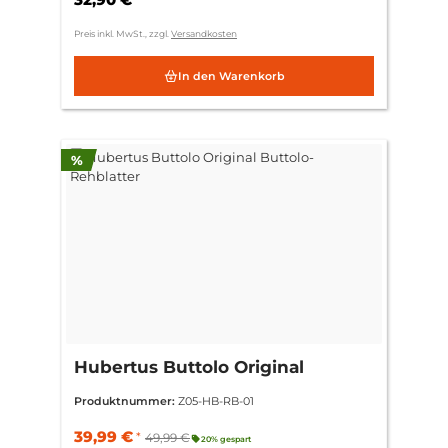
Preis inkl. MwSt., zzgl.
Versandkosten
In den Warenkorb
Rabatt
%
Hubertus Buttolo Original
Buttolo-Rehblatter
Produktnummer:
Z05-HB-RB-01
39,99 €
*
49,99 €
20% gespart