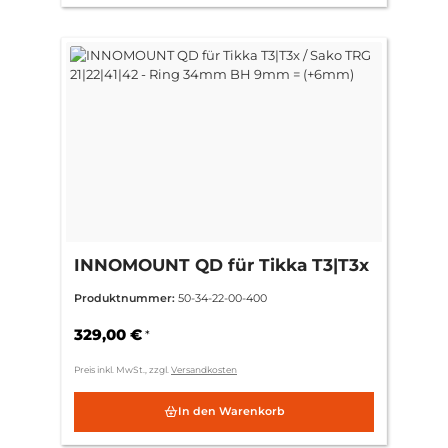
INNOMOUNT QD für Tikka T3|T3x
/ Sako TRG 21|22|41|42 - Ring
Produktnummer:
50-34-22-00-400
34mm BH 9mm = (+6mm)
329,00 €
*
Preis inkl. MwSt., zzgl.
Versandkosten
In den Warenkorb