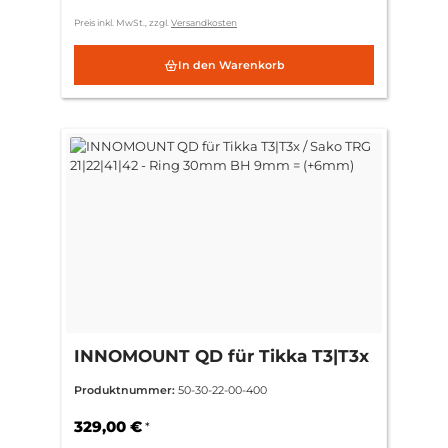
Preis inkl. MwSt., zzgl.
Versandkosten
In den Warenkorb
INNOMOUNT QD für Tikka T3|T3x
/ Sako TRG 21|22|41|42 - Ring
Produktnummer:
50-30-22-00-400
30mm BH 9mm = (+6mm)
329,00 €
*