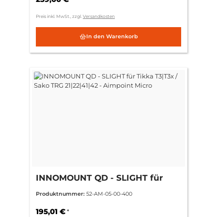
Preis inkl. MwSt., zzgl.
Versandkosten
In den Warenkorb
INNOMOUNT QD - SLIGHT für
Tikka T3|T3x / Sako TRG
Produktnummer:
52-AM-05-00-400
21|22|41|42 - Aimpoint Micro
195,01 €
*