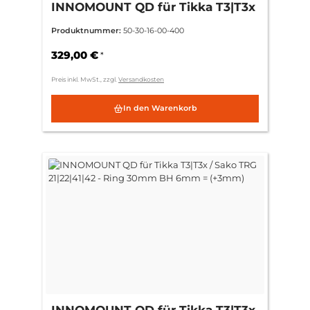
INNOMOUNT QD für Tikka T3|T3x
/ Sako TRG 21|22|41|42 - Ring
Produktnummer:
50-30-16-00-400
30mm BH 3mm = (Standard)
329,00 €
*
Preis inkl. MwSt., zzgl.
Versandkosten
In den Warenkorb
INNOMOUNT QD für Tikka T3|T3x