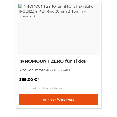
INNOMOUNT ZERO für Tikka
T3|T3x / Sako TRG 21|22|41|42 -
Produktnummer:
40-30-16-00-400
Ring 30mm BH 3mm =
(Standard)
359,00 €
*
Preis inkl. MwSt., zzgl.
Versandkosten
In den Warenkorb