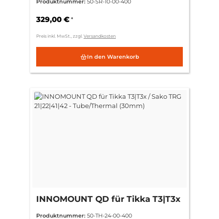
Produktnummer:
50-SR-10-00-400
Swarovski SR
329,00 €
*
Preis inkl. MwSt., zzgl.
Versandkosten
In den Warenkorb
INNOMOUNT QD für Tikka T3|T3x
/ Sako TRG 21|22|41|42 -
Produktnummer:
50-TH-24-00-400