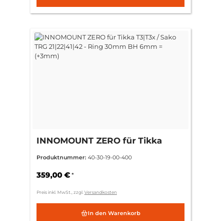
INNOMOUNT ZERO für Tikka
T3|T3x / Sako TRG 21|22|41|42 -
Produktnummer:
40-30-19-00-400
Ring 30mm BH 6mm = (+3mm)
359,00 €
*
Preis inkl. MwSt., zzgl.
Versandkosten
In den Warenkorb