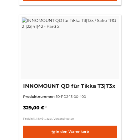
INNOMOUNT QD für Tikka T3|T3x
/ Sako TRG 21|22|41|42 - Pard 2
Produktnummer:
50-PD2-13-00-400
329,00 €
*
Preis inkl. MwSt., zzgl.
Versandkosten
In den Warenkorb