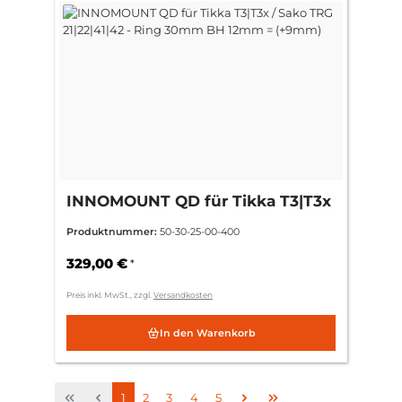
INNOMOUNT QD für Tikka T3|T3x
/ Sako TRG 21|22|41|42 - Ring
Produktnummer:
50-30-25-00-400
30mm BH 12mm = (+9mm)
329,00 €
*
Preis inkl. MwSt., zzgl.
Versandkosten
In den Warenkorb
Seite
Seite
Seite
Seite
Seite
1
2
3
4
5