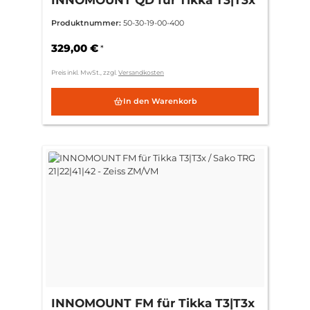
/ Sako TRG 21|22|41|42 - Ring
Produktnummer:
50-30-19-00-400
30mm BH 6mm = (+3mm)
329,00 €
*
Preis inkl. MwSt., zzgl.
Versandkosten
In den Warenkorb
INNOMOUNT FM für Tikka T3|T3x