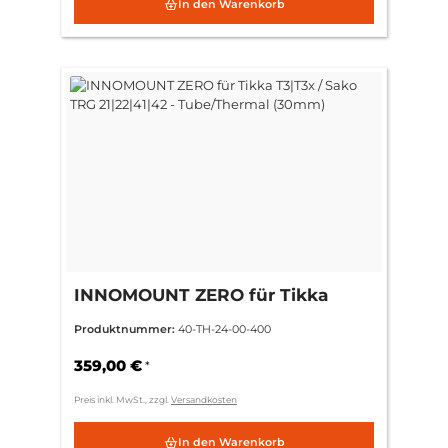
In den Warenkorb
INNOMOUNT ZERO für Tikka
T3|T3x / Sako TRG 21|22|41|42 -
Produktnummer:
40-TH-24-00-400
Tube/Thermal (30mm)
359,00 €
*
Preis inkl. MwSt., zzgl.
Versandkosten
In den Warenkorb