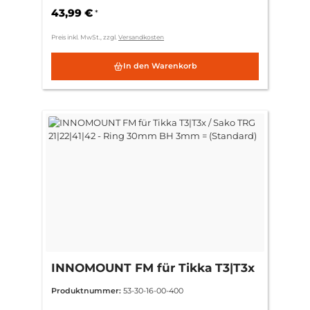
43,99 €
*
Preis inkl. MwSt., zzgl.
Versandkosten
In den Warenkorb
INNOMOUNT FM für Tikka T3|T3x
/ Sako TRG 21|22|41|42 - Ring
Produktnummer:
53-30-16-00-400
30mm BH 3mm = (Standard)