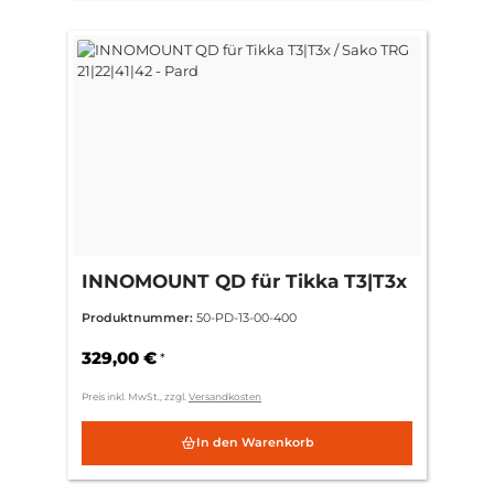
INNOMOUNT QD für Tikka T3|T3x
/ Sako TRG 21|22|41|42 - Pard
Produktnummer:
50-PD-13-00-400
329,00 €
*
Preis inkl. MwSt., zzgl.
Versandkosten
In den Warenkorb