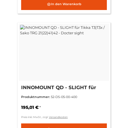
In den Warenkorb
INNOMOUNT QD - SLIGHT für
Tikka T3|T3x / Sako TRG
Produktnummer:
52-DS-05-00-400
21|22|41|42 - Docter sight
195,01 €
*
Preis inkl. MwSt., zzgl.
Versandkosten