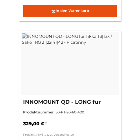
In den Warenkorb
INNOMOUNT QD - LONG für
Tikka T3|T3x / Sako TRG
Produktnummer:
50-PT-20-60-400
21|22|41|42 - Picatinny
329,00 €
*
Preis inkl. MwSt., zzgl.
Versandkosten