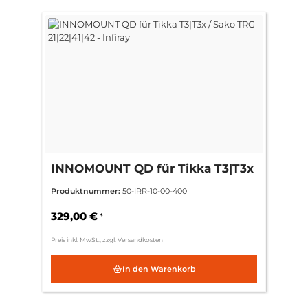
INNOMOUNT QD für Tikka T3|T3x
/ Sako TRG 21|22|41|42 - Infiray
Produktnummer:
50-IRR-10-00-400
329,00 €
*
Preis inkl. MwSt., zzgl.
Versandkosten
In den Warenkorb