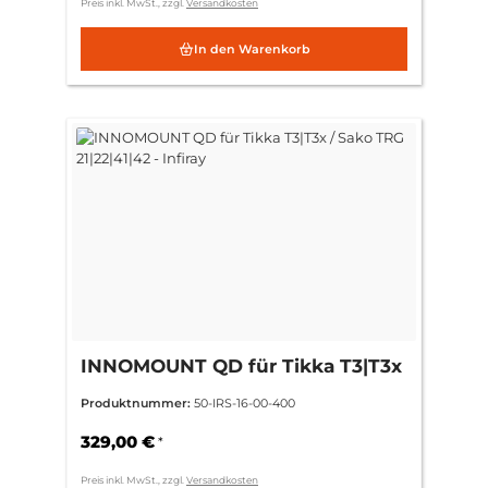
Preis inkl. MwSt., zzgl.
Versandkosten
In den Warenkorb
INNOMOUNT QD für Tikka T3|T3x
/ Sako TRG 21|22|41|42 - Infiray
Produktnummer:
50-IRS-16-00-400
329,00 €
*
Preis inkl. MwSt., zzgl.
Versandkosten