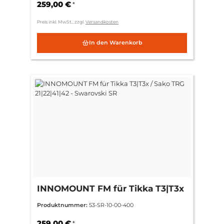
259,00 €
*
Preis inkl. MwSt., zzgl.
Versandkosten
In den Warenkorb
INNOMOUNT FM für Tikka T3|T3x
/ Sako TRG 21|22|41|42 -
Produktnummer:
53-SR-10-00-400
Swarovski SR
259,00 €
*