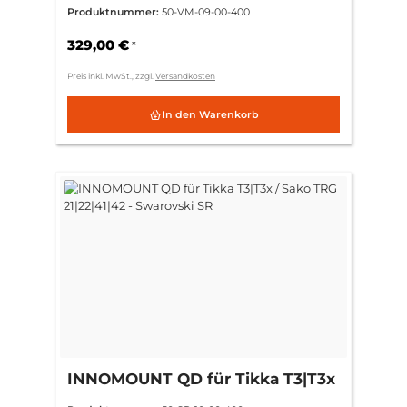
/ Sako TRG 21|22|41|42 - Zeiss
Produktnummer:
50-VM-09-00-400
ZM/VM
329,00 €
*
Preis inkl. MwSt., zzgl.
Versandkosten
In den Warenkorb
INNOMOUNT QD für Tikka T3|T3x
/ Sako TRG 21|22|41|42 -