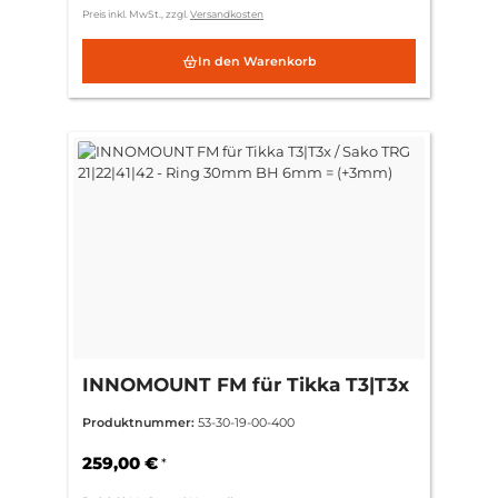
Preis inkl. MwSt., zzgl.
Versandkosten
In den Warenkorb
INNOMOUNT FM für Tikka T3|T3x
/ Sako TRG 21|22|41|42 - Ring
Produktnummer:
53-30-19-00-400
30mm BH 6mm = (+3mm)
259,00 €
*