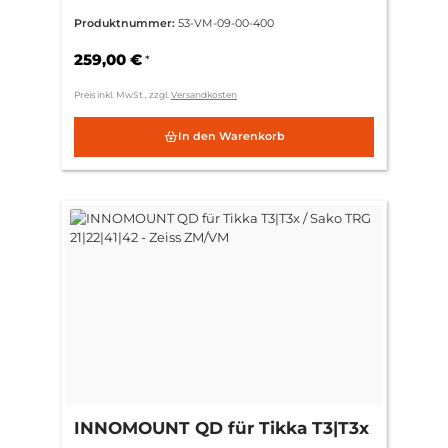
/ Sako TRG 21|22|41|42 - Zeiss
Produktnummer:
53-VM-09-00-400
ZM/VM
259,00 €
*
Preis inkl. MwSt., zzgl.
Versandkosten
In den Warenkorb
INNOMOUNT QD für Tikka T3|T3x