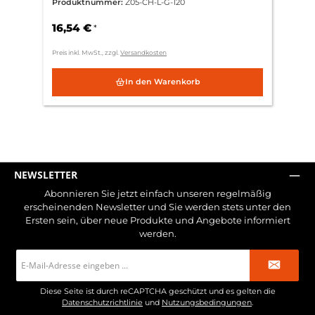
Produktnummer:
Z05-CH-L-G-120
16,54 €
*
Preis inkl. MwSt., zzgl.
Versandkosten
In den Warenkorb
NEWSLETTER
Abonnieren Sie jetzt einfach unseren regelmäßig
erscheinenden Newsletter und Sie werden stets unter den
Ersten sein, über neue Produkte und Angebote informiert
werden.
E-
Mail-
Adresse
*
Diese Seite ist durch reCAPTCHA geschützt und es gelten die
Datenschutzrichtlinie
und
Nutzungsbedingungen
.