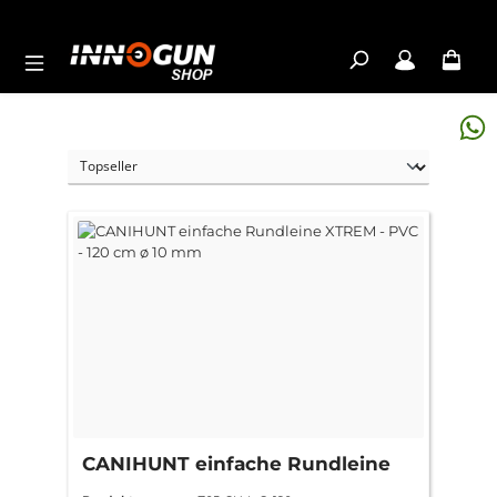
Zum Hauptinhalt springen
CANIHUNT einfache Rundleine
XTREM - PVC - 120 cm ø 10 mm