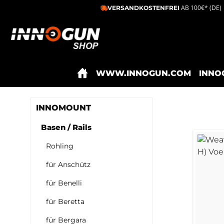
AB 100€* (DE)
VERSANDKOSTENFREI
m Hauptinhalt springen
Zur Suche springen
Zur Hauptnavigation springen
WWW.INNOGUN.COM
INNO
INNOMOUNT
Basen / Rails
Rohling
für Anschütz
für Benelli
für Beretta
für Bergara