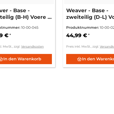
er - Base -
Weaver - Base -
teilig (B-H) Voere -
zweiteilig (D-L) V
 Titan II
Mod. Kuftsein 216
ktnummer:
10-00-045
Produktnummer:
10-00-0
9 €
44,99 €
*
*
kl. MwSt., zzgl.
Versandkosten
Preis inkl. MwSt., zzgl.
Versandk
In den Warenkorb
In den Warenk