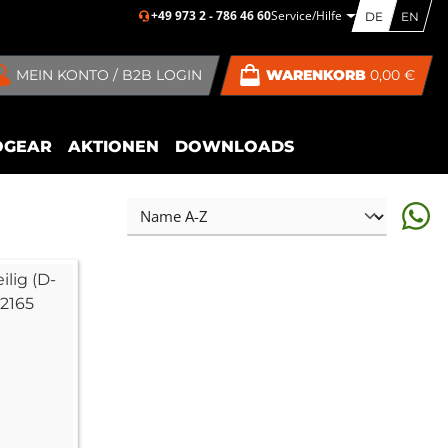
+49 973 2 - 786 46 60
Service/Hilfe
DE
EN
MEIN KONTO / B2B LOGIN
WARENKORB
0,00 €
OGEAR
AKTIONEN
DOWNLOADS