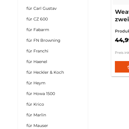
für Carl Gustav
Weav
zwei
für CZ 600
Mod.
für Fabarm
Produ
44,9
für FN Browning
für Franchi
Preis in
für Haenel
für Heckler & Koch
für Heym
für Howa 1500
für Krico
für Marlin
für Mauser