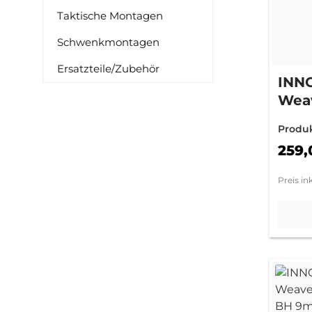
Taktische Montagen
Schwenkmontagen
Ersatzteile/Zubehör
INN
Weav
Rin
Produ
(+9
259,
Preis in