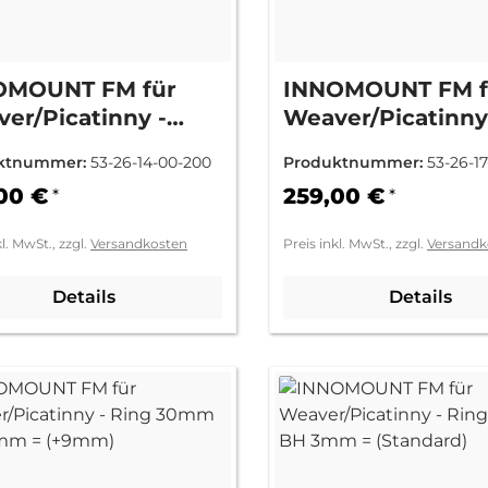
OMOUNT FM für
INNOMOUNT FM f
er/Picatinny -
Weaver/Picatinny
g 26mm BH 3mm =
Ring 26mm BH 6
ktnummer:
53-26-14-00-200
Produktnummer:
53-26-1
ndard)
(+3mm)
00 €
259,00 €
*
*
kl. MwSt., zzgl.
Versandkosten
Preis inkl. MwSt., zzgl.
Versandk
Details
Details