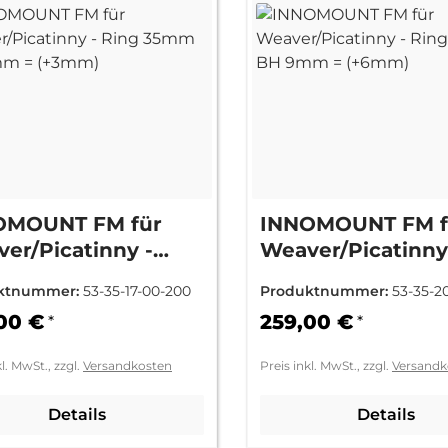
OMOUNT FM für
INNOMOUNT FM f
er/Picatinny -
Weaver/Picatinny
g 35mm BH 6mm =
Ring 35mm BH 9
ktnummer:
53-35-17-00-200
Produktnummer:
53-35-2
mm)
(+6mm)
00 €
259,00 €
*
*
kl. MwSt., zzgl.
Versandkosten
Preis inkl. MwSt., zzgl.
Versandk
Details
Details