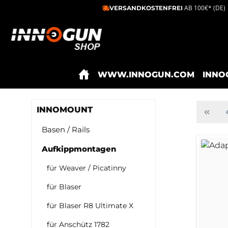
AB 100€* (DE)
VERSANDKOSTENFREI
m Hauptinhalt springen
Zur Suche springen
Zur Hauptnavigation springen
WWW.INNOGUN.COM
INNO
INNOMOUNT
Basen / Rails
Aufkippmontagen
für Weaver / Picatinny
für Blaser
für Blaser R8 Ultimate X
für Anschütz 1782