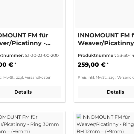
OMOUNT FM für
INNOMOUNT FM f
er/Picatinny -
Weaver/Picatinny
g 30mm BH 12mm =
Ring 30mm BH 3
ktnummer:
53-30-23-00-200
Produktnummer:
53-30-1
mm)
(Standard)
00 €
259,00 €
*
*
kl. MwSt., zzgl.
Versandkosten
Preis inkl. MwSt., zzgl.
Versandk
Details
Details