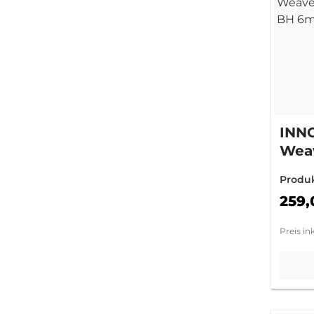
INN
Weav
Rin
Produ
(+3
259,
Preis in