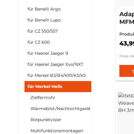
für Benelli Argo
Adap
für Benelli Lupo
MF
für CZ 550/557
Produ
für CZ 600
43,9
für Haenel Jaeger 9
Preis in
für Haenel Jaeger Evo/NXT
für Merkel B3/B4/KR1/K3/K5
für Merkel Helix
Zielfernrohr
Wärmebild-/Nachtsichtgerät
Rotpunktvisier
Multifunktionsmontagen