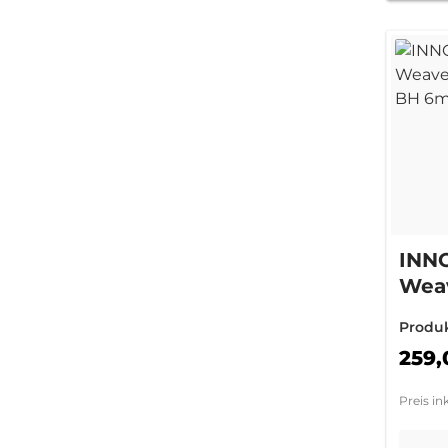
INN
Weav
Rin
Produ
(+3
259,
Preis in