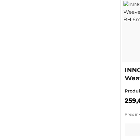
INN
Weav
Rin
Produ
(+3
259,
Preis in