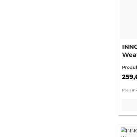
INN
Weav
Rin
Produ
(+6
259,
Preis in