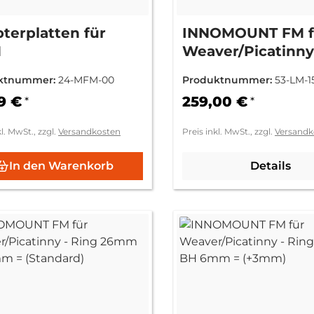
terplatten für
INNOMOUNT FM f
M
Weaver/Picatinny
Schiene
ktnummer:
24-MFM-00
Produktnummer:
53-LM-1
9 €
259,00 €
*
*
kl. MwSt., zzgl.
Versandkosten
Preis inkl. MwSt., zzgl.
Versandk
In den Warenkorb
Details