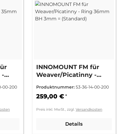
ür
INNOMOUNT FM für
 -
Weaver/Picatinny -
mm =
Ring 36mm BH 3mm =
0-00-200
Produktnummer:
53-36-14-00-200
(Standard)
259,00 €
*
osten
Preis inkl. MwSt., zzgl.
Versandkosten
Details