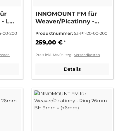
ür
INNOMOUNT FM für
 - LM
Weaver/Picatinny -
Picatinny
5-00-200
Produktnummer:
53-PT-20-00-200
259,00 €
*
osten
Preis inkl. MwSt., zzgl.
Versandkosten
Details