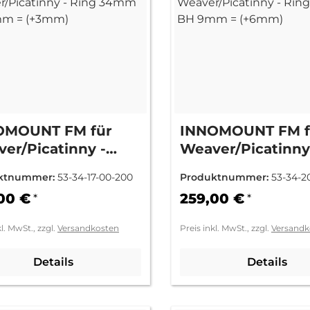
OMOUNT FM für
INNOMOUNT FM f
er/Picatinny -
Weaver/Picatinny
g 34mm BH 6mm =
Ring 34mm BH 9
ktnummer:
53-34-17-00-200
Produktnummer:
53-34-2
mm)
(+6mm)
00 €
259,00 €
*
*
kl. MwSt., zzgl.
Versandkosten
Preis inkl. MwSt., zzgl.
Versandk
Details
Details