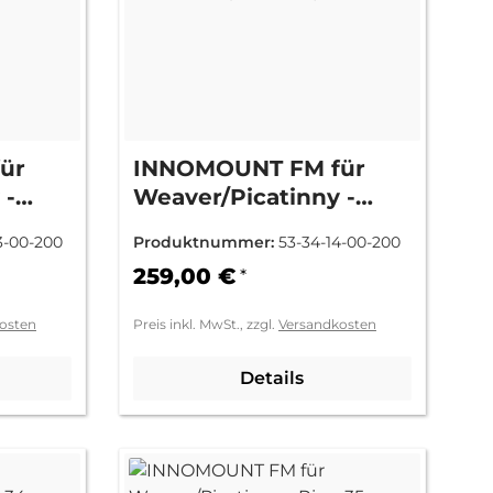
ür
INNOMOUNT FM für
 -
Weaver/Picatinny -
2mm =
Ring 34mm BH 3mm =
3-00-200
Produktnummer:
53-34-14-00-200
(Standard)
259,00 €
*
osten
Preis inkl. MwSt., zzgl.
Versandkosten
Details