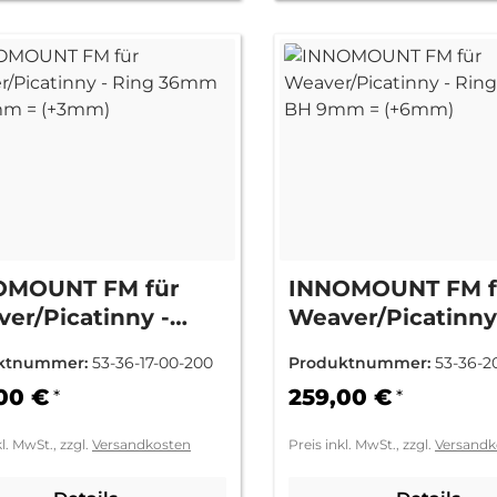
OMOUNT FM für
INNOMOUNT FM f
er/Picatinny -
Weaver/Picatinny
g 36mm BH 6mm =
Ring 36mm BH 9
ktnummer:
53-36-17-00-200
Produktnummer:
53-36-2
mm)
(+6mm)
00 €
259,00 €
*
*
kl. MwSt., zzgl.
Versandkosten
Preis inkl. MwSt., zzgl.
Versandk