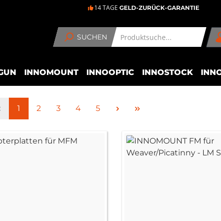
14 TAGE
GELD-ZURÜCK-GARANTIE
SUCHEN
GUN
INNOMOUNT
INNOOPTIC
INNOSTOCK
INN
Seite
Seite
Seite
Seite
Seite
1
2
3
4
5