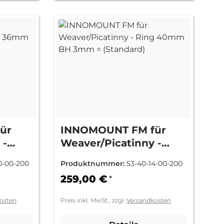
ür
INNOMOUNT FM für
 -
Weaver/Picatinny -
mm =
Ring 40mm BH 3mm =
0-00-200
Produktnummer:
53-40-14-00-200
(Standard)
259,00 €
*
osten
Preis inkl. MwSt., zzgl.
Versandkosten