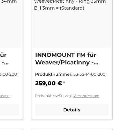
ür
INNOMOUNT FM für
 -
Weaver/Picatinny -
mm =
Ring 35mm BH 3mm =
0-00-200
Produktnummer:
53-35-14-00-200
(Standard)
259,00 €
*
osten
Preis inkl. MwSt., zzgl.
Versandkosten
Details