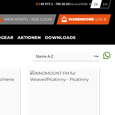
+49 973 2 - 786 46 60
Service/Hilfe
DE
EN
MEIN KONTO / B2B LOGIN
WARENKORB
0,00 €
OGEAR
AKTIONEN
DOWNLOADS