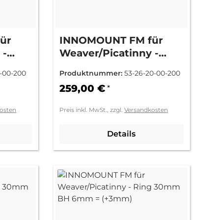
ür
INNOMOUNT FM für
 -
Weaver/Picatinny -
mm =
Ring 26mm BH 9mm =
7-00-200
Produktnummer:
53-26-20-00-200
(+6mm)
259,00 €
*
osten
Preis inkl. MwSt., zzgl.
Versandkosten
Details