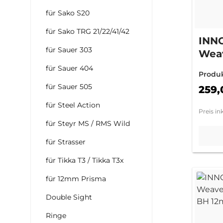
für Sako S20
für Sako TRG 21/22/41/42
INN
für Sauer 303
Weav
Rin
für Sauer 404
Produ
(Sta
für Sauer 505
259,
für Steel Action
Preis in
für Steyr MS / RMS Wild
für Strasser
für Tikka T3 / Tikka T3x
für 12mm Prisma
Double Sight
Ringe