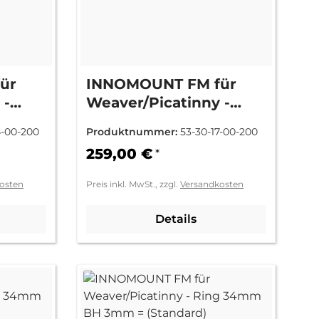
ür
INNOMOUNT FM für
 -
Weaver/Picatinny -
mm =
Ring 30mm BH 6mm =
4-00-200
Produktnummer:
53-30-17-00-200
(+3mm)
259,00 €
*
osten
Preis inkl. MwSt., zzgl.
Versandkosten
Details