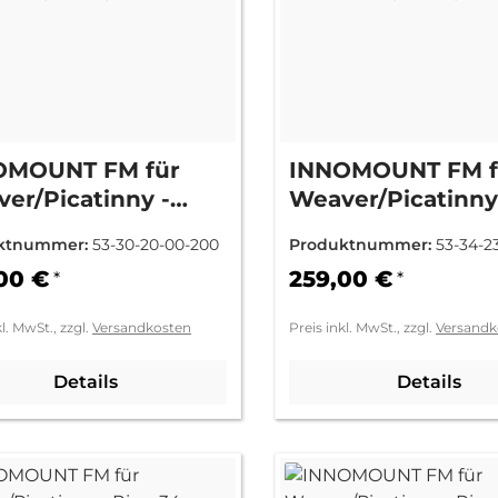
OMOUNT FM für
INNOMOUNT FM f
er/Picatinny -
Weaver/Picatinny
g 30mm BH 9mm =
Ring 34mm BH 1
ktnummer:
53-30-20-00-200
Produktnummer:
53-34-2
mm)
(+9mm)
00 €
259,00 €
*
*
kl. MwSt., zzgl.
Versandkosten
Preis inkl. MwSt., zzgl.
Versandk
Details
Details