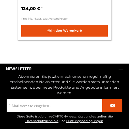
124,00 €
*
Preis inkl. MwSt., zzgl.
Versandkosten
In den Warenkorb
NEWSLETTER
Abonnieren Sie jetzt einfach unseren regelmäßig
erscheinenden Newsletter und Sie werden stets unter den
Ersten sein, über neue Produkte und Angebote informiert
werden.
E-
Mail-
Adresse
*
Diese Seite ist durch reCAPTCHA geschützt und es gelten die
Datenschutzrichtlinie
und
Nutzungsbedingungen
.