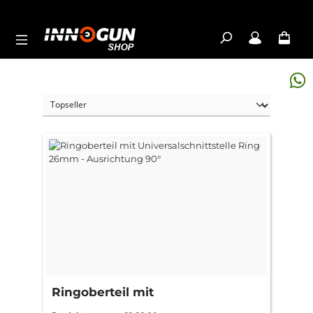
Zum Hauptinhalt springen
Ringoberteil mit
Universalschnittstelle Ring