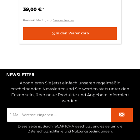
26mm - Ausrichtung 45°
39,00 €
*
Preis inkl. MwSt., zzgl.
Versandkosten
In den Warenkorb
NEWSLETTER
Abonnieren Sie jetzt einfach unseren regelmäßig
erscheinenden Newsletter und Sie werden stets unter den
Ersten sein, über neue Produkte und Angebote informiert
werden.
E-
Mail-
Adresse
*
Diese Seite ist durch reCAPTCHA geschützt und es gelten die
Datenschutzrichtlinie
und
Nutzungsbedingungen
.