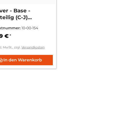
er - Base -
eilig (C-J)
hütz - Mod. 1574
ktnummer:
10-00-154
9 €
*
kl. MwSt., zzgl.
Versandkosten
In den Warenkorb