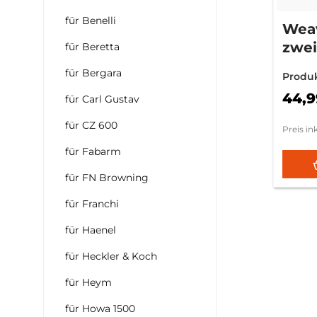
für Benelli
Weav
zweit
für Beretta
Ansc
für Bergara
Produ
44,9
für Carl Gustav
für CZ 600
Preis in
für Fabarm
für FN Browning
für Franchi
für Haenel
für Heckler & Koch
für Heym
für Howa 1500