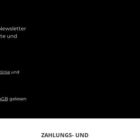
Newsletter
kte und
linie
und
AGB
gelesen
ZAHLUNGS- UND