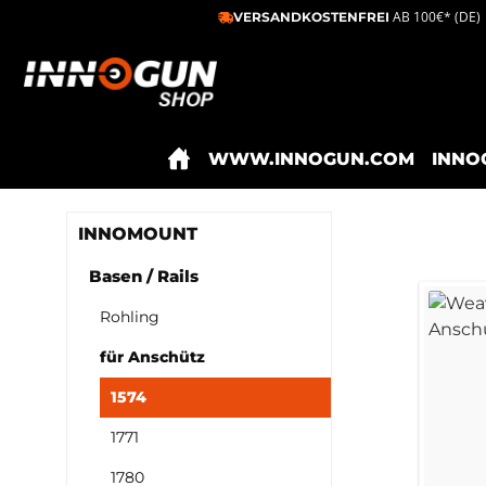
AB 100€* (DE)
VERSANDKOSTENFREI
m Hauptinhalt springen
Zur Suche springen
Zur Hauptnavigation springen
WWW.INNOGUN.COM
INNO
INNOMOUNT
Basen / Rails
Rohling
für Anschütz
1574
1771
1780