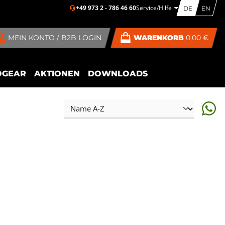
+49 973 2 - 786 46 60
Service/Hilfe
DE
EN
MEIN KONTO / B2B LOGIN
WARENKORB
0,00 €
OGEAR
AKTIONEN
DOWNLOADS