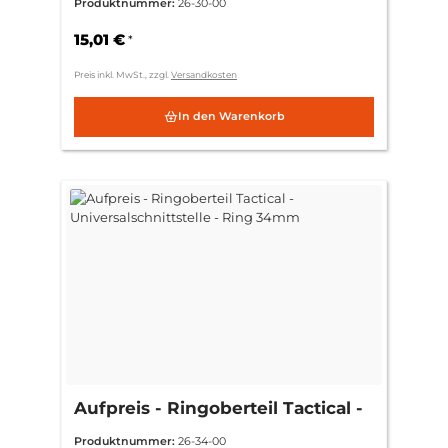
Produktnummer:
26-30-00
30mm
15,01 €
*
Preis inkl. MwSt., zzgl.
Versandkosten
In den Warenkorb
Aufpreis - Ringoberteil Tactical -
Universalschnittstelle - Ring
Produktnummer:
26-34-00